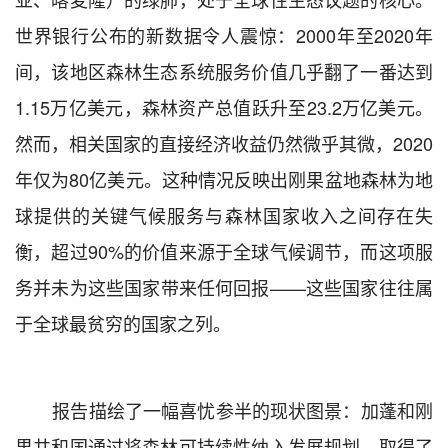
世界银行公布的新数据令人震惊：
2000
年至
2020
年
间，该地区森林生态系统服务价值几乎翻了一番达到
1.15
万亿美元
，
森林资产总值跃升至
23.2
万亿美元。
然而，相关国家的直接经济收益仍然微乎其微，
2020
年仅为
80
亿美元。这种情况反映出刚果盆地森林为地
球提供的关键气候服务与森林国家收入之间存在失
衡
，
超过
90%
的价值来源于全球气候调节，而这项服
务并未为这些国家带来任何回报
——
这些国家往往属
于全球最贫穷的国家之列。
报告描绘了一幅喜忧参半的现状图景
：
加蓬和刚
果共和国通过将森林可持续性纳入发展规划，取得了