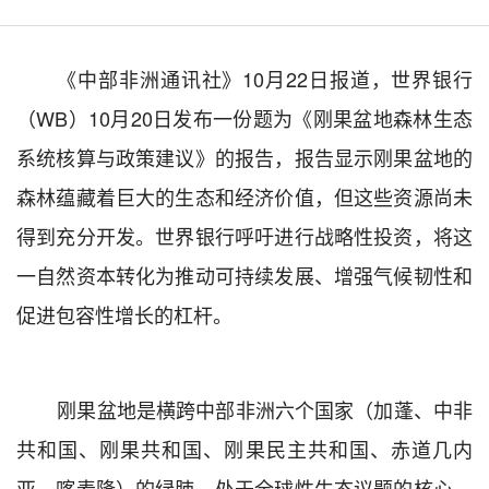
《
中
部非洲
通讯社
》
10
月
22
日报道，世界银行
（
WB
）
10
月
20
日发布
一份题为
《刚果盆地森林生态
系统核算与政策建议》
的
报告
，报告显示
刚果盆地的
森林蕴藏着巨大的生态和经济价值，但这些资源尚未
得到充分开发。世界银行呼吁进行战略性投资，将这
一自然资本转化为推动可持续发展、增强气候韧性和
促进包容性增长的杠杆。
刚果盆地是横跨中部非洲六个国家（加蓬、中非
共和国、刚果共和国、刚果民主共和国、赤道几内
亚、喀麦隆）的绿肺，处于全球性
生态
议题的核心。